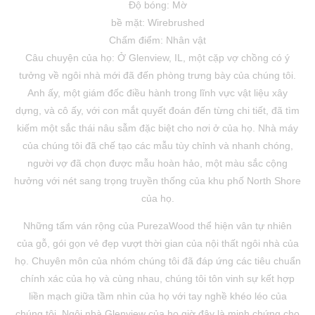
Độ bóng: Mờ
bề mặt: Wirebrushed
Chấm điểm: Nhân vật
Câu chuyện của họ: Ở Glenview, IL, một cặp vợ chồng có ý
tưởng về ngôi nhà mới đã đến phòng trưng bày của chúng tôi.
Anh ấy, một giám đốc điều hành trong lĩnh vực vật liệu xây
dựng, và cô ấy, với con mắt quyết đoán đến từng chi tiết, đã tìm
kiếm một sắc thái nâu sẫm đặc biệt cho nơi ở của họ. Nhà máy
của chúng tôi đã chế tạo các mẫu tùy chỉnh và nhanh chóng,
người vợ đã chọn được mẫu hoàn hảo, một màu sắc cộng
hưởng với nét sang trọng truyền thống của khu phố North Shore
của họ.
Những tấm ván rộng của PurezaWood thể hiện vân tự nhiên
của gỗ, gói gọn vẻ đẹp vượt thời gian của nội thất ngôi nhà của
họ. Chuyên môn của nhóm chúng tôi đã đáp ứng các tiêu chuẩn
chính xác của họ và cùng nhau, chúng tôi tôn vinh sự kết hợp
liền mạch giữa tầm nhìn của họ với tay nghề khéo léo của
chúng tôi. Ngôi nhà Glenview của họ giờ đây là minh chứng cho