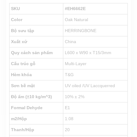
SKU
#EH6662E
Color
Oak Natural
Bộ sưu tập
HERRINGBONE
Xuất xứ
China
Quy cách sản phẩm
L600 x W90 x T15/3mm
Cấu trúc gỗ
Multi-Layer
Hèm khóa
T&G
Sơn bề mặt
UV oiled /UV Laccquerred
Độ ẩm (±10 kg/m^3)
10% ± 2%
Formal Dehyde
E1
m2/Hộp
1.08
Thanh/Hộp
20