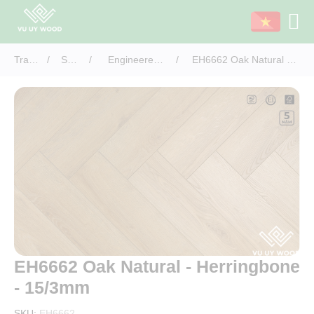
Trang
/
Sản
/
Engineered
/
EH6662 Oak Natural -
chủ
phẩm
Flooring
Herringbone - 15/3mm
Vietnam
EH6662 Oak Natural - Herringbone
- 15/3mm
SKU:
EH6662