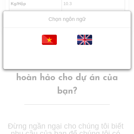
Kg/Hộp
10.3
Bảo hành
5 năm
Chọn ngôn ngữ
InStock
In Stock
Tiếng việt
Tiếng Anh
Cần hỗ trợ tìm sàn kỹ thuật
hoàn hảo cho dự án của
bạn?
Đừng ngần ngại cho chúng tôi biết
nhu cầu của bạn để chúng tôi có