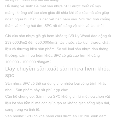
Dễ dàng vệ sinh: Bề mặt sàn nhựa SPC được thiết kế mịn
màng, không chỉ tạo cảm giác dễ chịu khi tiếp xúc mà còn giúp
ngăn ngừa bụi bẩn và các vết bẩn bám vào. Với đặc tính chống
thấm và không hút ẩm, SPC rất dễ dàng vệ sinh và lau chùi.
Giá của sàn nhựa giả gỗ hèm khóa tại Vũ Uy Wood dao động từ
239.000đ/m2 đến 650.000đ/m2, tùy thuộc vào kích thước, chất
liệu và thương hiệu sản phẩm. So với loại sàn nhựa dán thông
thường, sàn nhựa hèm khóa SPC có giá cao hơn khoảng
100.000 - 150.000 đồng/m2.
Dây chuyền sản xuất sàn nhựa hèm khóa
spc
Sàn nhựa SPC có thể sử dụng cho nhiều loại công trình khác
nhau. Sản phẩm này rất phù hợp cho:
Căn hộ chung cư: Sàn nhựa SPC không chỉ là một lựa chọn vật
liệu lót sàn bền bỉ mà còn giúp tạo ra không gian sống hiện đại,
sang trọng và tinh tế.
Văn phòng: SPC có khả năng chịu được áp lực lớn, giúp đảm