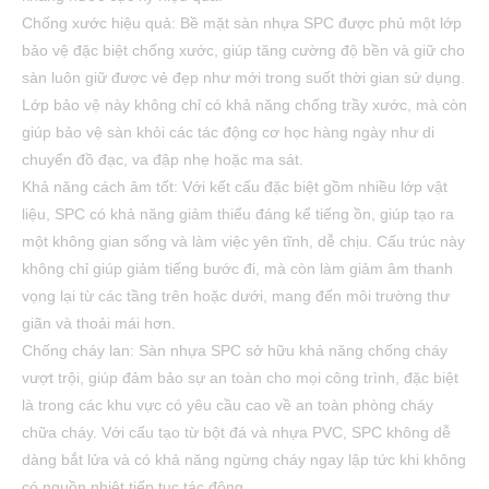
Chống xước hiệu quả: Bề mặt sàn nhựa SPC được phủ một lớp
bảo vệ đặc biệt chống xước, giúp tăng cường độ bền và giữ cho
sàn luôn giữ được vẻ đẹp như mới trong suốt thời gian sử dụng.
Lớp bảo vệ này không chỉ có khả năng chống trầy xước, mà còn
giúp bảo vệ sàn khỏi các tác động cơ học hàng ngày như di
chuyển đồ đạc, va đập nhẹ hoặc ma sát.
Khả năng cách âm tốt: Với kết cấu đặc biệt gồm nhiều lớp vật
liệu, SPC có khả năng giảm thiểu đáng kể tiếng ồn, giúp tạo ra
một không gian sống và làm việc yên tĩnh, dễ chịu. Cấu trúc này
không chỉ giúp giảm tiếng bước đi, mà còn làm giảm âm thanh
vọng lại từ các tầng trên hoặc dưới, mang đến môi trường thư
giãn và thoải mái hơn.
Chống cháy lan: Sàn nhựa SPC sở hữu khả năng chống cháy
vượt trội, giúp đảm bảo sự an toàn cho mọi công trình, đặc biệt
là trong các khu vực có yêu cầu cao về an toàn phòng cháy
chữa cháy. Với cấu tạo từ bột đá và nhựa PVC, SPC không dễ
dàng bắt lửa và có khả năng ngừng cháy ngay lập tức khi không
có nguồn nhiệt tiếp tục tác động.