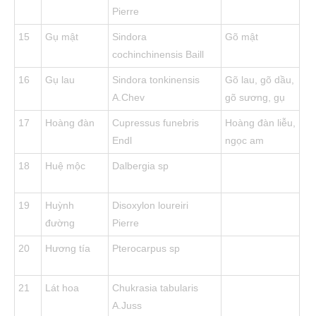
Pierre
15
Gụ mật
Sindora
Gõ mật
cochinchinensis Baill
16
Gụ lau
Sindora tonkinensis
Gõ lau, gõ dầu,
A.Chev
gõ sương, gụ
17
Hoàng đàn
Cupressus funebris
Hoàng đàn liễu,
Endl
ngọc am
18
Huệ mộc
Dalbergia sp
19
Huỳnh
Disoxylon loureiri
đường
Pierre
20
Hương tía
Pterocarpus sp
21
Lát hoa
Chukrasia tabularis
A.Juss