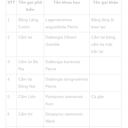
STT
Tên gọi phổ
Tên khoa học
Tên gọi khác
biến
1
Bằng Lăng
Lagerstroemia
Bằng lăng ổi,
Cườm
angustifolia Pierre
thao lao
2
Cẩm lai
Dalbergia Oliverii
Cẩm lai bộng,
Gamble
cẩm lai mật,
trắc lai
3
Cẩm lai Bà
Dalbergia bariensis
Rịa
Pierre
4
Cẩm lai
Dalbergia dongnaiensis
Đồng Nai
Pierre
5
Cẩm Liên
Pantacme siamensis
Cà gần
Kurz
6
Cẩm thị
Diospyros siamensis
Warb