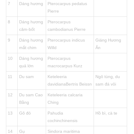
7
Dáng hương
Pterocarpus pedatus
Pierre
8
Dáng hương
Pterocarpus
căm-bốt
cambodianus Pierre
9
Dáng hương
Pterocarpus indicus
Giáng Hương
mắt chim
Willd
Ấn
10
Dáng hương
Pterocarpus
quả lớn
macrocarpus Kurz
11
Du sam
Keteleeria
Ngô tùng, du
davidianaBertris Beissn
sam đá vôi
12
Du sam Cao
Keteleeria calcaria
Bằng
Ching
13
Gõ đỏ
Pahudia
Hồ bì, cà te
cochinchinensis
14
Gụ
Sindora maritima