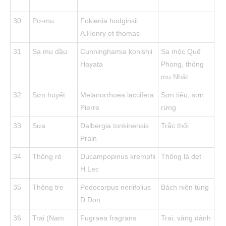
30
Pơ-mu
Fokienia hodginsii
A.Henry et thomas
31
Sa mu dầu
Cunninghamia konishii
Sa mộc Quế
Hayata
Phong, thông
mụ Nhật
32
Sơn huyết
Melanorrhoea laccifera
Sơn tiêu, sơn
Pierre
rừng
33
Sưa
Dalbergia tonkinensis
Trắc thối
Prain
34
Thông ré
Ducampopinus krempfii
Thông lá dẹt
H.Lec
35
Thông tre
Podocarpus neriifolius
Bách niên tùng
D.Don
36
Trai (Nam
Fugraea fragrans
Trai, vàng dành