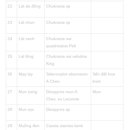
22
Lát da đồng
Chukrasia sp
23
Lát chun
Chukrasia sp
24
Lát xanh
Chukrasia var.
quadrivalvis Pell
25
Lát lông
Chukrasia var.velutina
King
26
Mạy lay
Sideroxylon eburneum
Sến đất hoa
A.Chev.
trùm
27
Mun sừng
Diospyros mun A.
Mun
Chev. ex Lecomte
28
Mun sọc
Diospyros sp
29
Muồng đen
Cassia siamea lamk