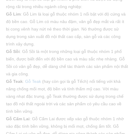
rộng rãi trong nhiều ngành công nghiệp:
Gỗ Lim
: Gỗ Lim là loại gỗ thuộc nhóm 1 nổi bật với độ cứng và
độ bền cao. Gỗ Lim có màu nâu đậm, vân gỗ đẹp mắt và rất ít
bị cong vênh hay nứt nẻ theo thời gian. Nó thường được sử
dụng trong sản xuất đồ nội thất cao cấp, sàn gỗ và các công
trình xây dựng.
Gỗ Sồi
: Gỗ Sồi là một trong những loại gỗ thuộc nhóm 1 phổ
biến, được biết đến với độ bền cao và màu sắc nhẹ nhàng. Gỗ
Sồi có vân gỗ đẹp, dễ dàng chế tác thành các sản phẩm nội thất
và gia công.
Gỗ Teak
:
Gỗ Teak
(hay còn gọi là gỗ Tếch) nổi tiếng với khả
năng chống mối mọt, độ bền và tính thẩm mỹ cao. Với màu
vàng nhạt đặc trưng, gỗ Teak thường được sử dụng trong chế
tạo đồ nội thất ngoài trời và các sản phẩm có yêu cầu cao về
tính bền vững.
Gỗ Cẩm Lai
: Gỗ Cẩm Lai được xếp vào gỗ thuộc nhóm 1 nhờ
vào đặc tính bền vững, không bị mối mọt, chống ẩm tốt. Gỗ
Cẩm Lai có vân gỗ đẹp, dễ dàng gia công thành các sản phẩm