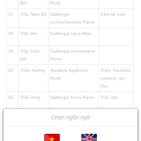
Bộ)
Roxb.
37
Trắc Nam Bộ
Dalbergia
Cẩm lai nam
cochinchinensis Pierre
38
Trắc đen
Dalbergia nigra Allen
39
Trắc Căm-
Dalbergia cambodiana
bốt
Pierre
40
Trầm hương
Aquilaria Agallocha
Trầm, Aquilaria
Roxb.
crassna, gió
bầu
41
Trắc vàng
Dalbergia fusca Pierre
Trắc dạo
Chọn ngôn ngữ