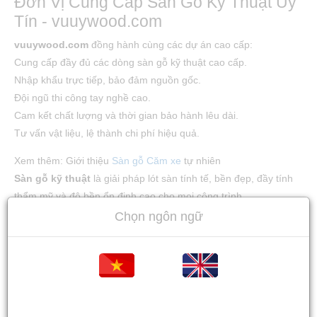
Đơn Vị Cung Cấp Sàn Gỗ Kỹ Thuật Uy
Tín - vuuywood.com
vuuywood.com
đồng hành cùng các dự án cao cấp:
Cung cấp đầy đủ các dòng sàn gỗ kỹ thuật cao cấp.
Nhập khẩu trực tiếp, bảo đảm nguồn gốc.
Đội ngũ thi công tay nghề cao.
Cam kết chất lượng và thời gian bảo hành lêu dài.
Tư vấn vật liệu, lệ thành chi phí hiệu quả.
Xem thêm: Giới thiệu
Sàn gỗ Căm xe
tự nhiên
Sàn gỗ kỹ thuật
là giải pháp lót sàn tính tế, bền đẹp, đầy tính
thẩm mỹ và độ bền ổn định cao cho mọi công trình.
Liên hệ ngay
vuuywood.com
để nhận báo giá và tư vấn sàn gỗ
Chọn ngôn ngữ
kỹ thuật phù hợp nhất cho ngôi nhà của bạn!
LIÊN HỆ CHÚNG TÔI
Địa chỉ: 14 Đường Số 2, KCN Sóng Thần 3, TP Thủ Dầu Một,
Bình Dương
Tiếng việt
Tiếng Anh
Email:
Freddyvu@vuuywood.com