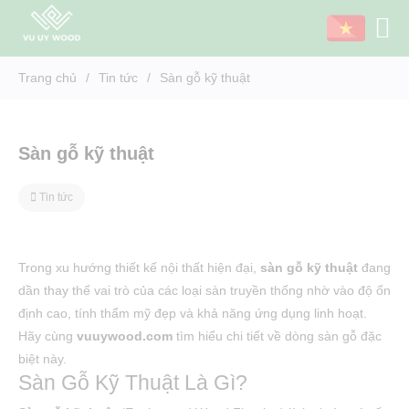
Trang chủ
/
Tin tức
/
Sàn gỗ kỹ thuật
Sàn Gỗ Kỹ Thuật - Giải Pháp Lót Sàn Bền Đẹp, Ổn Định Cao
Sàn gỗ kỹ thuật
Tin tức
Trong xu hướng thiết kế nội thất hiện đại,
sàn gỗ kỹ thuật
đang
dần thay thế vai trò của các loại sàn truyền thống nhờ vào độ ổn
định cao, tính thẩm mỹ đẹp và khả năng ứng dụng linh hoạt.
Hãy cùng
vuuywood.com
tìm hiểu chi tiết về dòng sàn gỗ đặc
biệt này.
Sàn Gỗ Kỹ Thuật Là Gì?