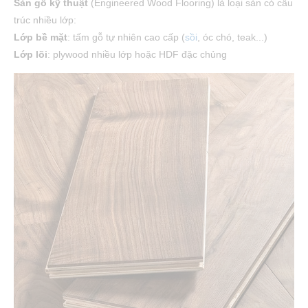
Sàn gỗ kỹ thuật
(Engineered Wood Flooring) là loại sàn có cấu
trúc nhiều lớp:
Lớp bề mặt
: tấm gỗ tự nhiên cao cấp (
sồi
, óc chó, teak...)
Lớp lõi
: plywood nhiều lớp hoặc HDF đặc chủng